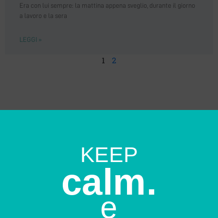
Era con lui sempre: la mattina appena sveglio, durante il giorno
a lavoro e la sera
LEGGI »
1
2
KEEP
calm.
e