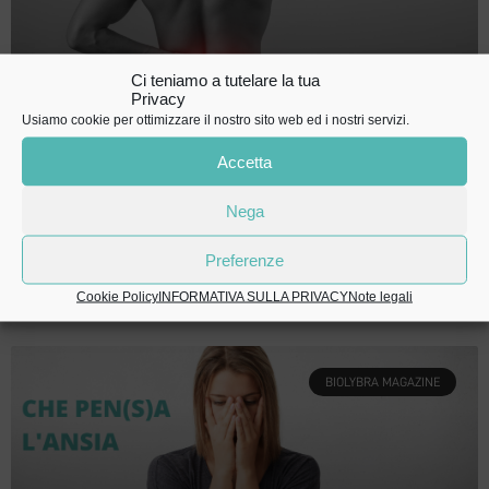
Ci teniamo a tutelare la tua
Privacy
Usiamo cookie per ottimizzare il nostro sito web ed i nostri servizi.
COMBATTERE DOLORI E CONTRATTURE MUSCOLARI
Accetta
“Sono stressata e mi sento tutta contratta” “I dolori muscolari
alle gambe e alla cervicale non mi fanno dormire la notte”
Nega
“Sono sempre seduto alla
Preferenze
LEGGI »
Cookie Policy
INFORMATIVA SULLA PRIVACY
Note legali
BIOLYBRA MAGAZINE