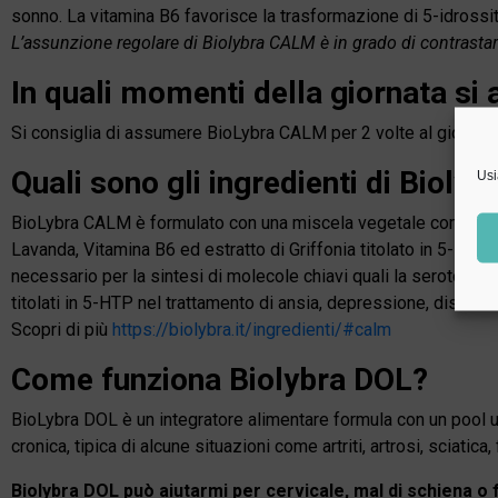
sonno. La vitamina B6 favorisce la trasformazione di 5-idrossitr
L’assunzione regolare di Biolybra CALM è in grado di contrastare 
In quali momenti della giornata 
Si consiglia di assumere BioLybra CALM per 2 volte al giorno se
Quali sono gli ingredienti di Biol
Usi
BioLybra CALM è formulato con una miscela vegetale composta 
Lavanda, Vitamina B6 ed estratto di Griffonia titolato in 5-HTP,
necessario per la sintesi di molecole chiavi quali la serotonina e 
titolati in 5-HTP nel trattamento di ansia, depressione, disturbi
Scopri di più
https://biolybra.it/ingredienti/#calm
Come funziona Biolybra DOL?
BioLybra DOL è un integratore alimentare formula con un pool uni
cronica, tipica di alcune situazioni come artriti, artrosi, sciatica
Biolybra DOL può aiutarmi per cervicale, mal di schiena o 