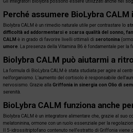
Gli integratori Biolybra possono essere utilizzati anche nei sogg
Perché assumere BioLybra CALM
Biolybra CALM è un rimedio naturale utile per contrastare lo
st
difficoltà ad addormentarsi e scarsa qualità del sonno, f
CALM
è in grado di favorire livelli ottimali di
serotonina
(ormon
umore
. La presenza della Vitamina B6 è fondamentale per la f
Biolybra CALM può aiutarmi a ritr
La formula di BioLybra CALM è stata studiata per agire al cent
nell’organismo. L’aumento del cortisolo è responsabile dell’aumen
nervosismo. Grazie alla
Griffonia in sinergia con Olio di se
serenità.
BioLybra CALM funziona anche per 
Biolybra CALM è un integratore alimentare che, grazie al suo cont
melatoninina, ormone con un ruolo essenziale per la regolazion
Il 5-idrossitriptofano contenuto nell’estratto di Griffonia viene 