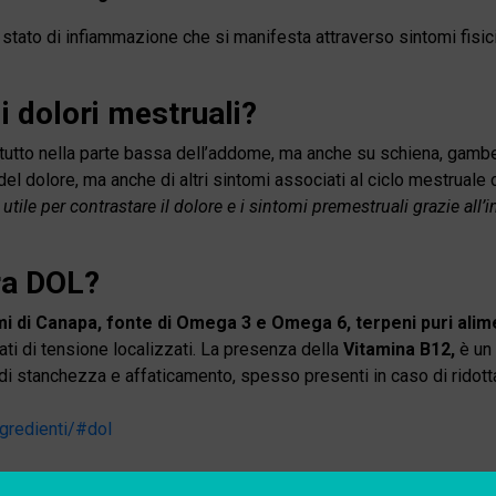
 uno stato di infiammazione che si manifesta attraverso sintomi fi
i dolori mestruali?
attutto nella parte bassa dell’addome, ma anche su schiena, gamb
el dolore, ma anche di altri sintomi associati al ciclo mestruale 
tile per contrastare il dolore e i sintomi premestruali grazie all
bra DOL?
emi di Canapa, fonte di Omega 3 e Omega 6, terpeni puri alim
stati di tensione localizzati. La presenza della
Vitamina B12,
è un
di stanchezza e affaticamento, spesso presenti in caso di ridotta
ingredienti/#dol