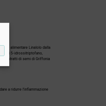
pene alimentare Linalolo dalla
icca di 5-idrossitriptofano,
gli estratti di semi di Griffonia
dare a ridurre l’infiammazione