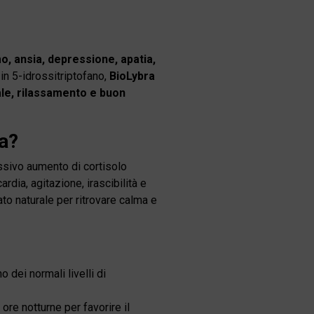
, ansia, depressione, apatia,
 in 5-idrossitriptofano,
BioLybra
e, rilassamento e buon
ia?
ssivo aumento di cortisolo
rdia, agitazione, irascibilità e
to naturale per ritrovare calma e
 dei normali livelli di
ore notturne per favorire il