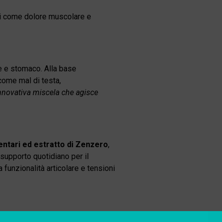
sici come dolore muscolare e
e e stomaco. Alla base
come mal di testa,
’innovativa miscela che agisce
entari ed estratto di Zenzero
,
 supporto quotidiano per il
 funzionalità articolare e tensioni