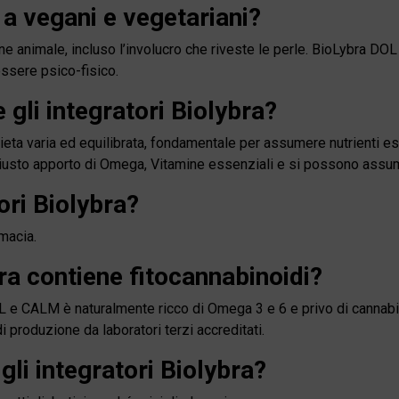
i a vegani e vegetariani?
ne animale, incluso l’involucro che riveste le perle.
BioLybra DOL
essere psico-fisico.
li integratori Biolybra?
dieta varia ed equilibrata, fondamentale per assumere nutrienti es
usto apporto di Omega, Vitamine essenziali e si possono assume
ori Biolybra?
macia.
ra contiene fitocannabinoidi?
OL e CALM è naturalmente ricco di Omega 3 e 6 e privo di cannabi
 di produzione da laboratori terzi accreditati.
gli integratori Biolybra?