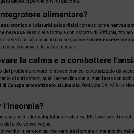
etti diabetici perché privi di glucosio.
integratore alimentare?
ress cronico
e i
disturbi psico-fisici
correlati come
nervosismo
ame nervosa
.
Grazie alla formula con estratto di Griffonia, titolato
e della felicità), donando una sensazione di
benessere mental
unzione cognitiva e la salute mentale.
ovare la calma e a combattere l’ans
ro del problema, ovvero lo stress cronico, caratterizzato da ecce
to di altri ormoni, quali l’adrenalina che si manifesta con tachica
mi di Canapa aromatizzato al Linalolo
, BioLybra CALM è un allea
l’insonnia?
enuto in 5- idrossitriptofano e vitamina B6, favorisce il ripristino
e del ciclo sonno-veglia.
convertito in serotonina, che verrà trasformata in melatonina nelle 