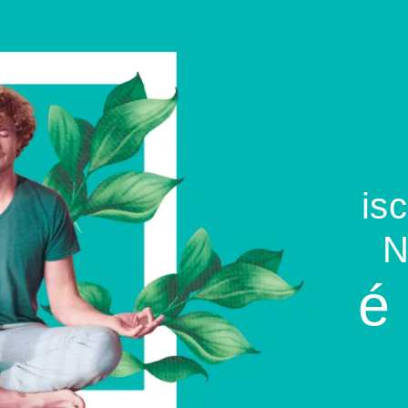
isc
é 