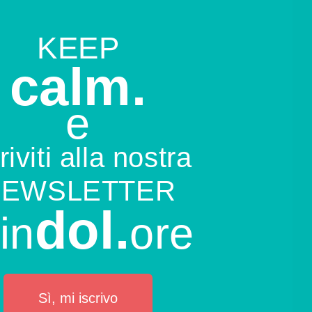
KEEP
calm.
e
riviti alla nostra
NEWSLETTER
dol.
in
ore
Sì, mi iscrivo