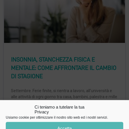
INSONNIA, STANCHEZZA FISICA E
MENTALE: COME AFFRONTARE IL CAMBIO
DI STAGIONE
Settembre. Ferie finite, si rientra a lavoro, all’università e
alle attività di ogni giorno tra casa, bambini, palestra e mille
Ci teniamo a tutelare la tua
LEGGI »
Privacy
Usiamo cookie per ottimizzare il nostro sito web ed i nostri servizi.
Accetta