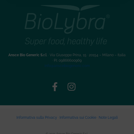
Ansce Bio Generic S.r.l
. · Via Giuseppe Prina, 15 · 20154 – Milano – Italia
·
P.I. 09866600969
info@anscebiogeneric.com
Informativa sulla Privacy
·
Informativa sui Cookie
·
Note Legali
© 2025 Ansce Bio Generic S.r.l.