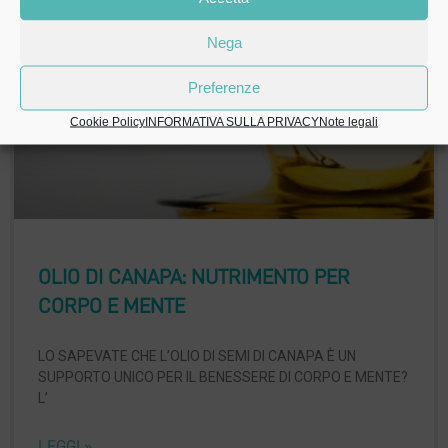
Nega
BIOLYBRA MAGAZINE
Preferenze
Cookie Policy
INFORMATIVA SULLA PRIVACY
Note legali
OLIO DI CANAPA: NUTRIMENTO PER
CORPO E MENTE
LO SAPEVATE CHE L’OLIO DI SEMI DI CANAPA È UN
SUPPORTO UNICO PER IL BENESSERE DI CORPO E MENTE?
L’
LEGGI »