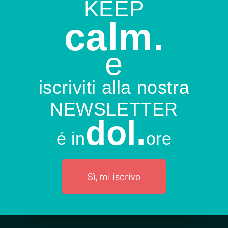
KEEP
calm.
e
iscriviti alla nostra
NEWSLETTER
dol.
é in
ore
Sì, mi iscrivo