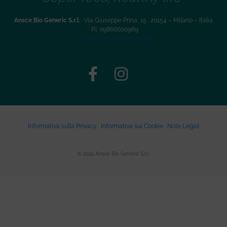
Ansce Bio Generic S.r.l
. · Via Giuseppe Prina, 15 · 20154 – Milano – Italia
·
P.I. 09866600969
info@anscebiogeneric.com
Informativa sulla Privacy
·
Informativa sui Cookie
·
Note Legali
© 2025 Ansce Bio Generic S.r.l.