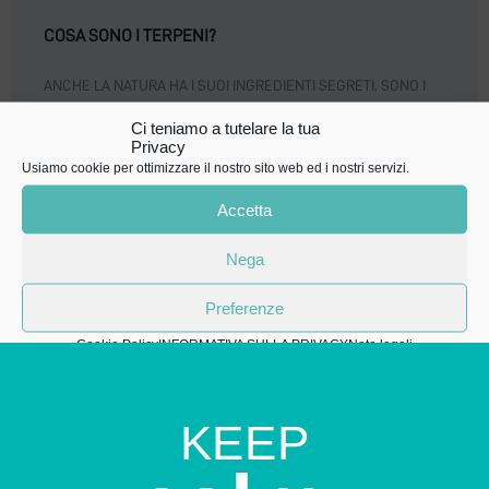
COSA SONO I TERPENI?
ANCHE LA NATURA HA I SUOI INGREDIENTI SEGRETI. SONO I
TERPENI! I terpeni sono presenti in frutta, verdura, spezie e
Ci teniamo a tutelare la tua
tantissimi fiori. MA COSA SONO
Privacy
Usiamo cookie per ottimizzare il nostro sito web ed i nostri servizi.
LEGGI »
Accetta
1
2
Nega
Preferenze
Cookie Policy
INFORMATIVA SULLA PRIVACY
Note legali
KEEP