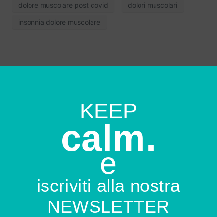
dolore muscolare post covid
dolori muscolari
insonnia dolore muscolare
KEEP
calm.
e
iscriviti alla nostra
NEWSLETTER