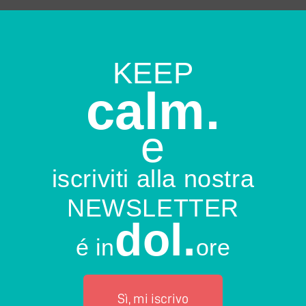
KEEP
calm.
e
iscriviti alla nostra
NEWSLETTER
dol.
é in
ore
Sì, mi iscrivo