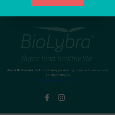
Ansce Bio Generic S.r.l
. · Via Giuseppe Prina, 15 · 20154 – Milano – Italia
·
P.I. 09866600969
info@anscebiogeneric.com