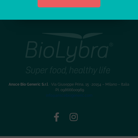
Ansce Bio Generic S.r.l
. · Via Giuseppe Prina, 15 · 20154 – Milano – Italia
·
P.I. 09866600969
info@anscebiogeneric.com