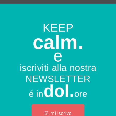
KEEP
calm.
e
iscriviti alla nostra
NEWSLETTER
dol.
é in
ore
Sì, mi iscrivo