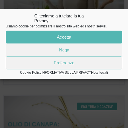
Ci teniamo a tutelare la tua
Privacy
Usiamo cookie per ottimizzare il nostro sito web ed i nostri servizi.
Accetta
COME RICONOSCERE LO STRESS
Nega
STRESS: cos’è e quali sono i sintomi? Come riconoscere lo
stress? Al rientro dalle ferie è sempre un dilemma: quale
Preferenze
Cookie Policy
INFORMATIVA SULLA PRIVACY
Note legali
LEGGI »
BIOLYBRA MAGAZINE