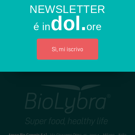
NEWSLETTER
dol.
é in
ore
Sì, mi iscrivo