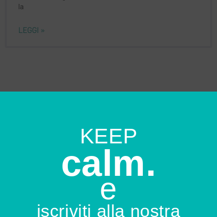
la
LEGGI »
KEEP
calm.
e
iscriviti alla nostra