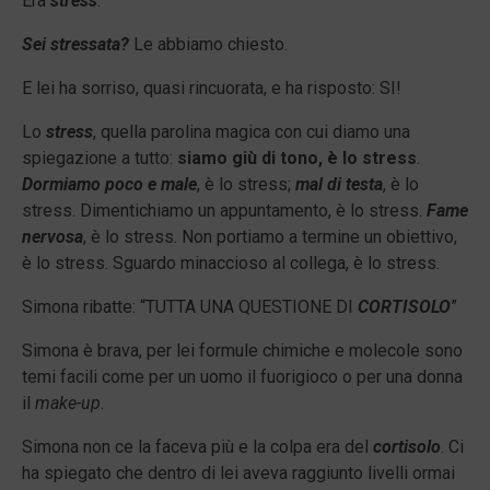
Era
stress
.
Sei stressata?
Le abbiamo chiesto.
E lei ha sorriso, quasi rincuorata, e ha risposto: SI!
Lo
stress
, quella parolina magica con cui diamo una
spiegazione a tutto:
siamo giù di tono, è lo stress
.
Dormiamo poco e male
, è lo stress;
mal di testa
, è lo
stress. Dimentichiamo un appuntamento, è lo stress.
Fame
nervosa
, è lo stress. Non portiamo a termine un obiettivo,
è lo stress. Sguardo minaccioso al collega, è lo stress.
Simona ribatte: “TUTTA UNA QUESTIONE DI
CORTISOLO
”
Simona è brava, per lei formule chimiche e molecole sono
temi facili come per un uomo il fuorigioco o per una donna
il
make-up
.
Simona non ce la faceva più e la colpa era del
cortisolo
. Ci
ha spiegato che dentro di lei aveva raggiunto livelli ormai