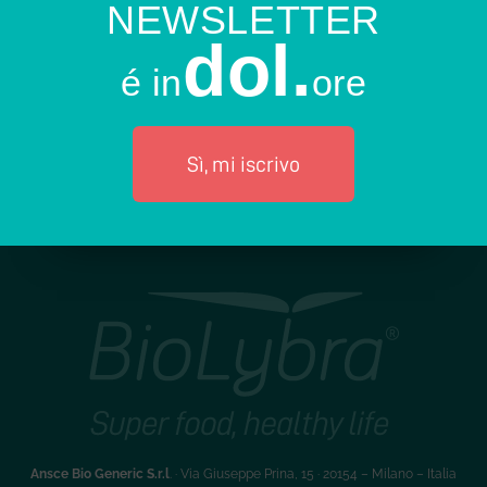
NEWSLETTER
dol.
é in
ore
Sì, mi iscrivo
Ansce Bio Generic S.r.l
. · Via Giuseppe Prina, 15 · 20154 – Milano – Italia