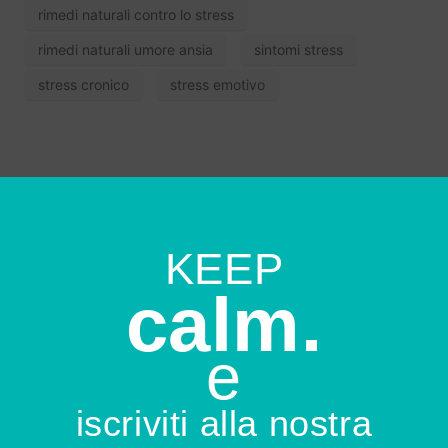
rimedi naturali contro lo stress
rimedi naturali umore ansia
sintomi stress
stress cronico
stress emotivo
KEEP
calm.
e
iscriviti alla nostra