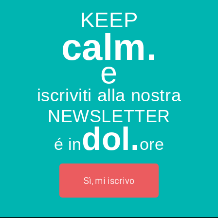
KEEP
calm.
e
iscriviti alla nostra
NEWSLETTER
dol.
é in
ore
Sì, mi iscrivo