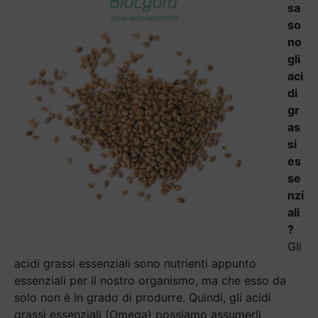
sa
so
no
gli
aci
di
gr
as
si
es
se
nzi
ali
?
Gli
acidi grassi essenziali sono nutrienti appunto
essenziali per il nostro organismo, ma che esso da
solo non è in grado di produrre. Quindi, gli acidi
grassi essenziali (Omega) possiamo assumerli