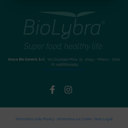
Ansce Bio Generic S.r.l
. · Via Giuseppe Prina, 15 · 20154 – Milano – Italia
·
P.I. 09866600969
info@anscebiogeneric.com
Informativa sulla Privacy
·
Informativa sui Cookie
·
Note Legali