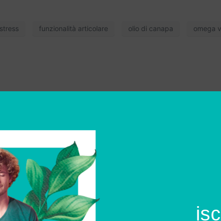
stress
funzionalità articolare
olio di canapa
omega v
isc