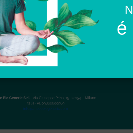
é 
e Bio Generic S.r.l
. · Via Giuseppe Prina, 15 · 20154 – Milano –
Italia ·
P.I. 09866600969
info@anscebiogeneric.com