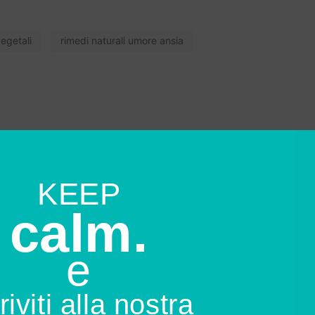
egetali
rimedi naturali umore ansia
KEEP
calm.
e
riviti alla nostra