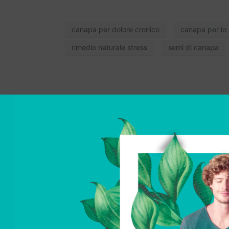
canapa per dolore cronico
canapa per lo 
rimedio naturale stress
semi di canapa