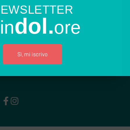
NEWSLETTER
dol.
in
ore
Sì, mi iscrivo