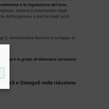
endimento e la regolazione del tono
omplesso sistema è determinato dagli
e dall’organismo a partire degli acidi
a 3, sembrerebbe favorire lo sviluppo di
 Canapa è in grado di bilanciare i processi
 Omega3 e Omega6 nella riduzione