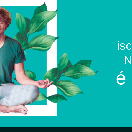
isc
é 