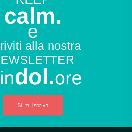
calm.
e
riviti alla nostra
NEWSLETTER
dol.
in
ore
Sì, mi iscrivo