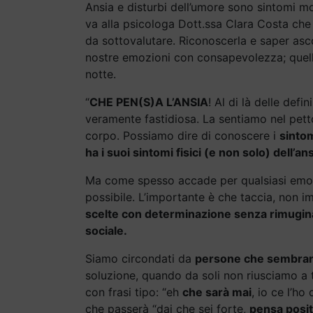
Ansia e disturbi dell’umore sono sintomi m
va alla psicologa Dott.ssa Clara Costa che 
da sottovalutare. Riconoscerla e saper asc
nostre emozioni con consapevolezza; quelle
notte.
“
CHE PEN(S)A L’ANSIA
! Al di là delle def
veramente fastidiosa. La sentiamo nel petto,
corpo. Possiamo dire di conoscere i
sintom
ha i suoi sintomi fisici (e non solo) dell’an
Ma come spesso accade per qualsiasi emozion
possibile. L’importante è che taccia, non
scelte con determinazione senza rimuginare
sociale.
Siamo circondati da
persone che sembrano
soluzione, quando da soli non riusciamo
con frasi tipo: “eh
che sarà mai
, io ce l’ho
che passerà “dai che sei forte,
pensa posit