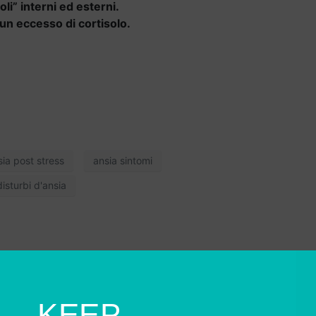
i” interni ed esterni.
a un eccesso di cortisolo.
sia post stress
ansia sintomi
disturbi d'ansia
KEEP