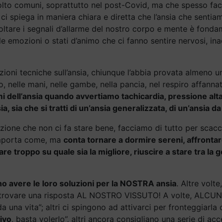
olto comuni, soprattutto nel post-Covid, ma che spesso fac
ci spiega in maniera chiara e diretta che l’ansia che senti
oltare i segnali d’allarme del nostro corpo e mente è fonda
 emozioni o stati d’animo che ci fanno sentire nervosi, ina
inizioni tecniche sull’ansia, chiunque l’abbia provata almeno u
 nelle mani, nelle gambe, nella pancia, nel respiro affannat
i dell’ansia quando avvertiamo tachicardia, pressione alt
sia, sia che si tratti di un’ansia generalizzata, di un’ansia 
e che non ci fa stare bene, facciamo di tutto per scacciarl
 importa come, ma
conta tornare a dormire sereni, affronta
 troppo su quale sia la migliore, riuscire a stare tra la
 avere le loro soluzioni per la NOSTRA ansia
. Altre volte
 a trovare una risposta AL NOSTRO VISSUTO! A volte, ALC
 da una vita”; altri ci spingono ad attivarci per fronteggiarl
ivo
, basta volerlo”, altri ancora consigliano una serie di ac