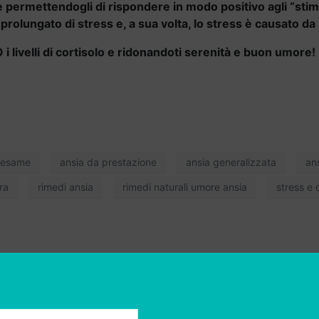
rmettendogli di rispondere in modo positivo agli “stimol
o prolungato di stress e, a sua volta, lo stress è causato d
velli di cortisolo e ridonandoti serenità e buon umore!
 esame
ansia da prestazione
ansia generalizzata
an
ra
rimedi ansia
rimedi naturali umore ansia
stress e 