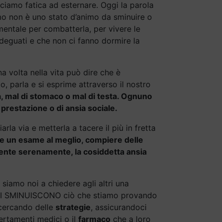
ciamo fatica ad esternare. Oggi la parola
amo non è uno stato d’animo da sminuire o
mentale per combatterla, per vivere le
deguati e che non ci fanno dormire la
na volta nella vita può dire che è
o, parla e si esprime attraverso il nostro
a, mal di stomaco o mal di testa. Ognuno
da prestazione o di ansia sociale.
a via e metterla a tacere il più in fretta
re un esame al meglio, compiere delle
 gente serenamente, la cosiddetta ansia
, siamo noi a chiedere agli altri una
UNI SMINUISCONO ciò che stiamo provando
a cercando delle
strategie
, assicurandoci
certamenti medici o il
farmaco
che a loro