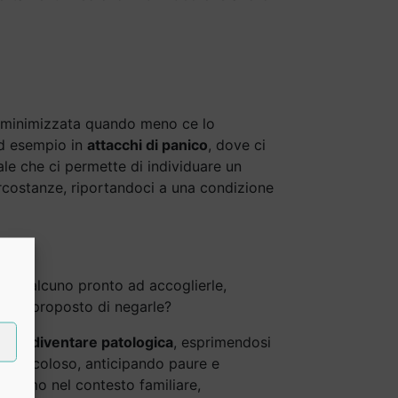
e minimizzata quando meno ce lo
 ad esempio in
attacchi di panico
, dove ci
nale che ci permette di individuare un
rcostanze, riportandoci a una condizione
te qualcuno pronto ad accoglierle,
i ha proposto di negarle?
a può diventare patologica
, esprimendosi
 pericoloso, anticipando paure e
ntiamo nel contesto familiare,