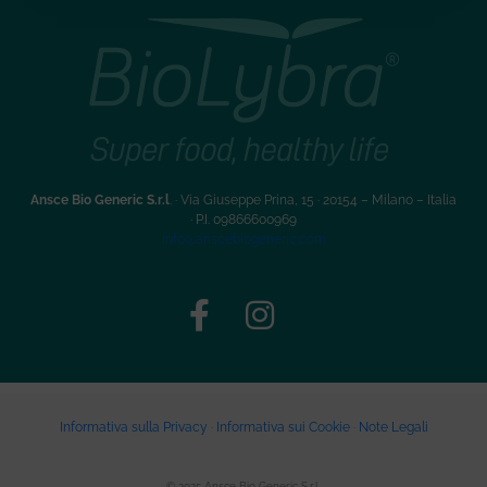
Ansce Bio Generic S.r.l
. · Via Giuseppe Prina, 15 · 20154 – Milano – Italia
·
P.I. 09866600969
info@anscebiogeneric.com
Informativa sulla Privacy
·
Informativa sui Cookie
·
Note Legali
© 2025 Ansce Bio Generic S.r.l.