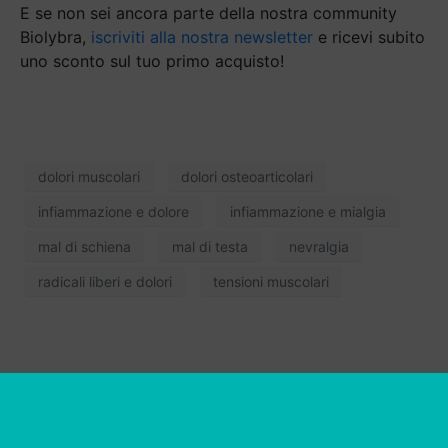
E se non sei ancora parte della nostra community
Biolybra,
iscriviti alla nostra newsletter
e ricevi subito
uno sconto sul tuo primo acquisto!
dolori muscolari
dolori osteoarticolari
infiammazione e dolore
infiammazione e mialgia
mal di schiena
mal di testa
nevralgia
radicali liberi e dolori
tensioni muscolari