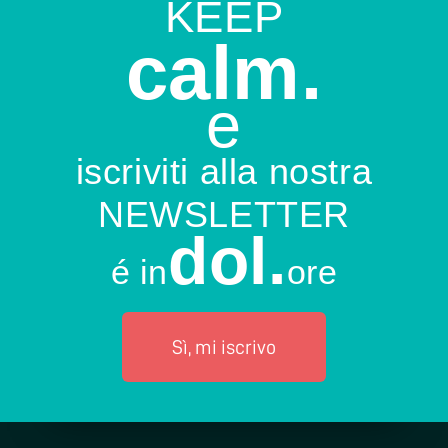
KEEP
calm.
e
iscriviti alla nostra
NEWSLETTER
dol.
é in
ore
Sì, mi iscrivo